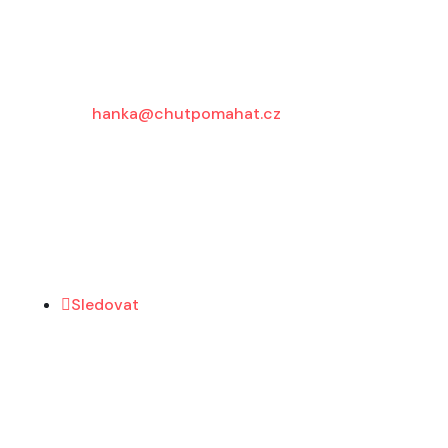
Kontakt
Hanka
Administrace a dárcovská péče
Email:
hanka@chutpomahat.cz
Sleduj hřejivé příběhy
babiček na Facebooku
Sledovat