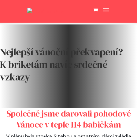
Nejlepší vánoční překvapení?
K briketám navíc srdečné
vzkazy
Společně jsme darovali pohodové
Vánoce v teple 114 babičkám
V plánu byla stovka. S tebou a ostatními dárci zvládla