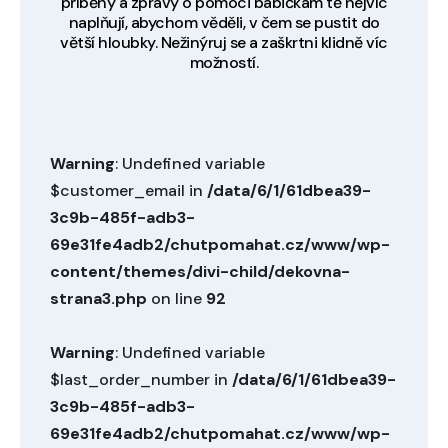
příběhy a zprávy o pomoci babičkám tě nejvíc
naplňují, abychom věděli, v čem se pustit do
větší hloubky. Nežinýruj se a zaškrtni klidně víc
možností.
Warning
: Undefined variable
$customer_email in
/data/6/1/61dbea39-
3c9b-485f-adb3-
69e31fe4adb2/chutpomahat.cz/www/wp-
content/themes/divi-child/dekovna-
strana3.php
on line
92
Warning
: Undefined variable
$last_order_number in
/data/6/1/61dbea39-
3c9b-485f-adb3-
69e31fe4adb2/chutpomahat.cz/www/wp-