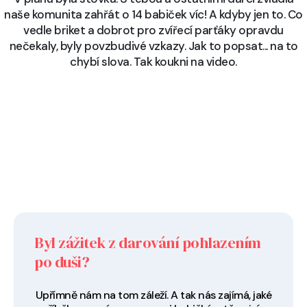
naše komunita zahřát o 14 babiček víc! A kdyby jen to. Co
vedle briket a dobrot pro zvířecí parťáky opravdu
nečekaly, byly povzbudivé vzkazy. Jak to popsat... na to
chybí slova. Tak koukni na video.
Byl zážitek z darování pohlazením
po duši?
Upřímně nám na tom záleží. A tak nás zajímá, jaké